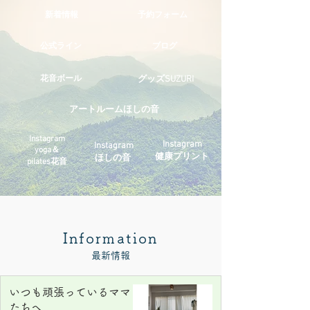
​新着情報
予約フォーム
公式ライン
ブログ
花音ボール
グッズ
SUZURI
アートルーム
ほしの音
Instagram
Instagram
Instagram
yoga＆
健康プリント
ほしの音
pilates花音
​Information
最新情報
いつも頑張っているママ
たちへ