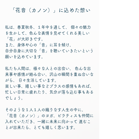
「花音（カノン）」に込めた想い
私は、春夏秋冬、１年中を通して、 個々の魅力
を生かして、
色んな表情を見せてくれる美しい
「花」が大好きです。
また、身体や心の「音」に耳を傾け、
自分自身に大切な「音」を聴いていきたいという
願いを込めています。
私たち人間は、様々な人との出会い、 色んな出
来事や感情が絡み合い、
沢山の瞬間を重ね合いな
がら、 日々生活しています。
楽しい事、嬉しい事などプラスの感情もあれば、
忙しい日常に疲れたり、
気分が落ち込む事もある
でしょう。
そのような１人１人の織りなす人生の中に、
「花音（カノン）」のヨガ、ピラティスも仲間に
入れていただき、
一緒に未来に向かって 進むこ
とが出来たら、とても嬉しく思います。