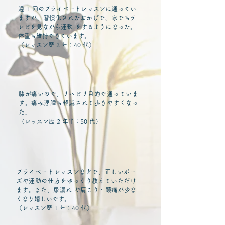
週 1 回のプライベートレッスンに通ってい
ますが、習慣化されたおかげで、家でもテ
レビを見ながら運動 をするようになった。
体重も維持できています。
（レッスン歴 2 年：40 代）
膝が痛いので、リハビリ目的で通っていま
す。痛み浮腫も軽減されて歩きやすくなっ
た。
（レッスン歴 2 年半：50 代）
プライベートレッスンなどで、正しいポー
ズや運動の仕方をゆっくり教えていただけ
ます。また、尿漏れ や肩こり・頭痛が少な
くなり嬉しいです。
（レッスン歴 1 年：40 代）