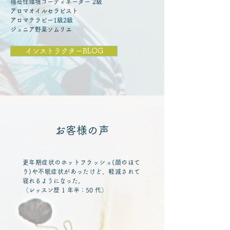
福祉住環境コーディネーター 2級
アロマオイルセラピスト
アロマテラピー1級2級
ジュニア野菜ソムリエ
インストラクターBLOG
​お客様の声
更年期症状のホットフラッシュ(顔のほて
り)や不眠症状があったけど、軽減されて
寝れるようになった。
（レッスン歴 1 年半：50 代）