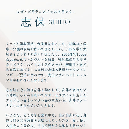
ヨガ・ピラティスインストラクター
志保
SHIHO
リハビリ国家資格、作業療法士として、20年以上医
療・介護の現場で働いてきましたが、予防医学の大
切さをより多くの方々に伝えたく、2018年7月yoga
＆pilates花音～かのん～を設立。臨床経験のあるヨ
ガ・ピラティスインストラクターが、解剖学・医学
的知識に基づき、お客様の身体の状態やカウンセリ
ング・ご要望に合わせて、完全プライベートレッス
ンを中心に行っております。
心が動かない時は身体を動かして、身体が疲れてい
る時は、心の声を聴いてヨガ・ピラティスを通して
フィジカル面とメンタル面の両方から、身体のメン
テナンスをさせていただきます。
いつでも、どこでも日常の中で、自分自身の心と身
体に向き合う時間を大切にしていただき、長い長い
人生をより豊かに、そして軽やかに動ける身体づく