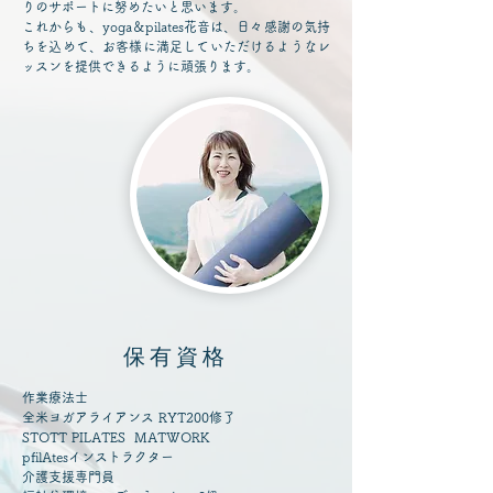
りのサポートに努めたいと思います。
これからも、yoga＆pilates花音は、日々感謝の気持
ちを込めて、お客様に満足していただけるようなレ
ッスンを提供できるように頑張ります。
保有資格
作業療法士
全米ヨガアライアンス RYT200修了
STOTT PILATES MATWORK
pfilAtesインストラクター
介護支援専門員