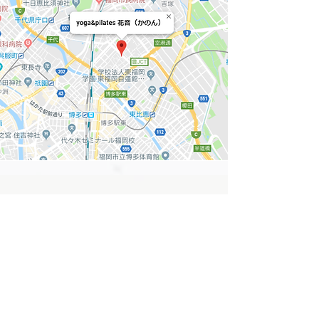
花音オリジナル
ピラティス＆ヨガ
とは
【花音のヨガとは】
呼吸と身体を意識しながら
、