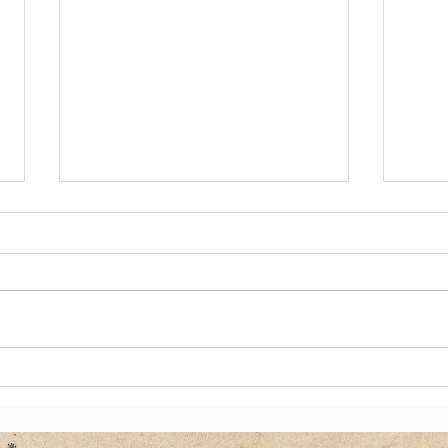
愛犬と一緒に
ひま
願い