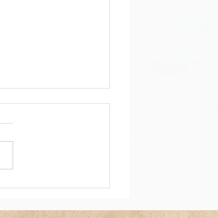
わり畑と猛暑に対するお
🌻