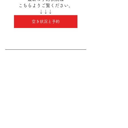
こちらよりご覧ください。
↓↓↓
空き状況と予約
yoga＆pilates花音
ホームページはこちら
アメブロはこちら
Instagram 花音教室
Instagram 花音の健康