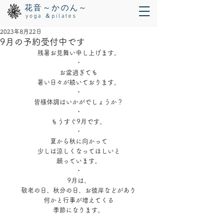
花音～かのん～
yoga ＆pilates
2023年8月22日
9月の予約受付中です
残暑お見舞い申し上げます。
・
お盆過ぎても
暑い日々が続いております。
・
皆様体調はいかがでしょうか？
・
もうすぐ9月です。
・
夏から秋に向かって
少しは涼しくなってほしいと
願っています。
・
9月は、
敬老の日、秋分の日、お彼岸などがあり
何かと行事が増えてくる
季節になります。