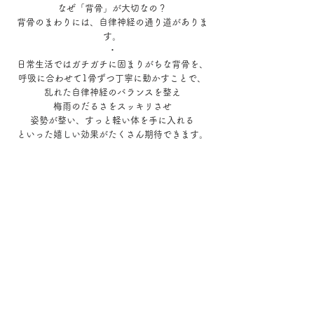
なぜ「背骨」が大切なの？
背骨のまわりには、自律神経の通り道がありま
す。
・
日常生活ではガチガチに固まりがちな背骨を、
呼吸に合わせて1骨ずつ丁寧に動かすことで、
乱れた自律神経のバランスを整え
梅雨のだるさをスッキリさせ
姿勢が整い、すっと軽い体を手に入れる
といった嬉しい効果がたくさん期待できます。