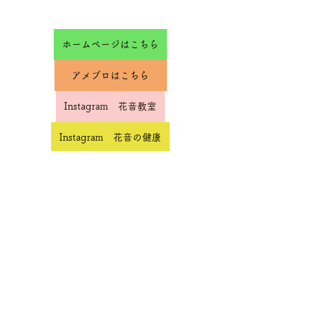
ホームページはこちら
アメブロはこちら
Instagram 花音教室
Instagram 花音の健康
アート hosi.no.ne
福岡ヨガ
福岡ピラティス
作業療法士
ピラティス
ヨガ
博多区ピラティス
博多区ヨガ