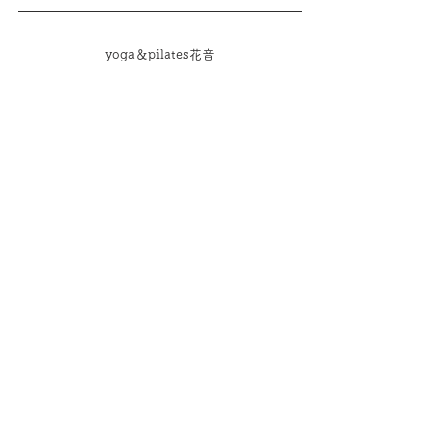
yoga＆pilates花音
ホームページはこちら
アメブロはこちら
Instagram 花音教室
Instagram 花音の健康
福岡ヨガ
福岡ピラティス
作業療法士
ピラティス
ヨガ
2023年
お知らせ情報