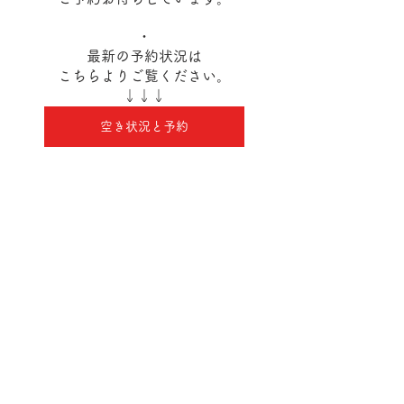
・
最新の予約状況は
こちらよりご覧ください。
↓↓↓
空き状況と予約
yoga＆pilates花音
ホームページはこちら
アメブロはこちら
Instagram 花音教室