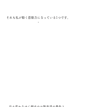
それも私が動く原動力になっている1つです。
・
日々変わりゆく朝夕のお散歩道の景色と、