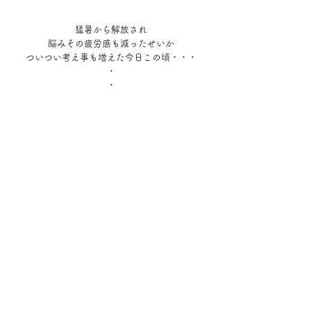
猛暑から解放され
脳みその疲労感も減ったせいか
ついつい考え事も増えた今日この頃・・・
・
・