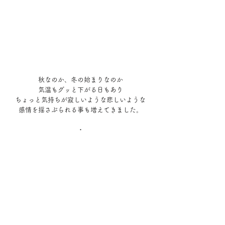
秋なのか、冬の始まりなのか
気温もグッと下がる日もあり
ちょっと気持ちが寂しいような悲しいような
感情を揺さぶられる事も増えてきました。
・