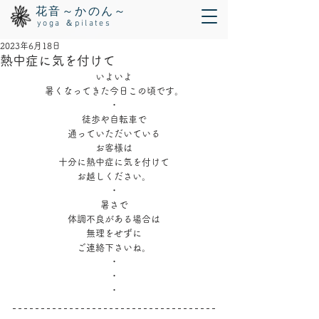
花音～かのん～
yoga ＆pilates
2023年6月18日
熱中症に気を付けて
いよいよ
暑くなってきた今日この頃です。
・
徒歩や自転車で
通っていただいている
お客様は
十分に熱中症に気を付けて
お越しください。
・
暑さで
体調不良がある場合は
無理をせずに
ご連絡下さいね。
・
・
・