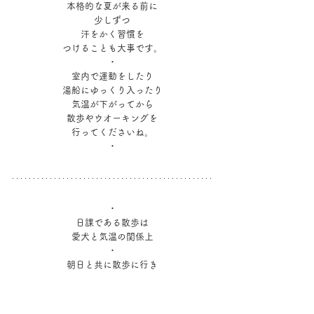
本格的な夏が来る前に
少しずつ
汗をかく習慣を
つけることも大事です。
・
室内で運動をしたり
湯船にゆっくり入ったり
気温が下がってから
散歩やウオーキングを
行ってくださいね。
・
・
日課である散歩は
愛犬と気温の関係上
・
朝日と共に散歩に行き