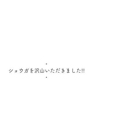
・
ショウガを沢山いただきました!!
・