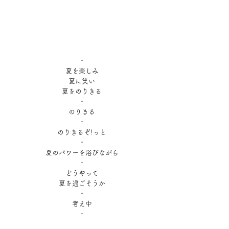
・
夏を楽しみ
夏に笑い
夏をのりきる
・
のりきる
・
のりきるぞ!っと
・
夏のパワーを浴びながら
・
どうやって
夏を過ごそうか
・
考え中
・