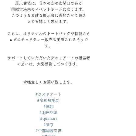
展示会場は、日本の空の玄関口である
国際空港内のイベントホールになります。
このような素敵な展示会に参加させて頂き
とても嬉しく思います。
さらに、オリジナルのトートバッグや特製カタ
ログのチャリティー販売も実施されるそうで
す。
サポートしていただいたクオリアートの担当者
の方には、大変感謝しております。
皆様宜しくお願い致します。
#クオリアート
#令和飛翔展
#飛翔
#羽田空港
#qualiart
#東京
#中部国際空港