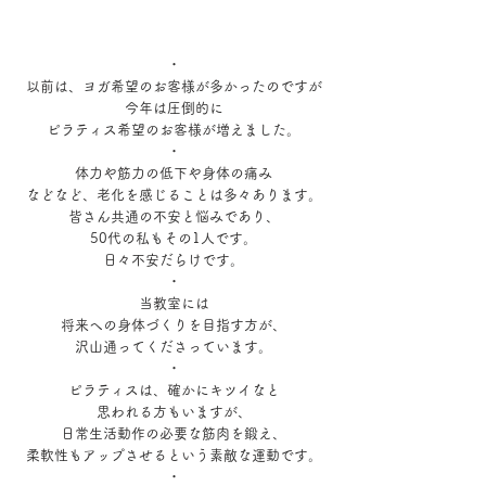
・
以前は、ヨガ希望のお客様が多かったのですが
今年は圧倒的に
ピラティス希望のお客様が増えました。
・
体力や筋力の低下や身体の痛み
などなど、老化を感じることは多々あります。
皆さん共通の不安と悩みであり、
50代の私もその1人です。
日々不安だらけです。
・
当教室には
将来への身体づくりを目指す方が、
沢山通ってくださっています。
・
ピラティスは、確かにキツイなと
思われる方もいますが、
日常生活動作の必要な筋肉を鍛え、
柔軟性もアップさせるという素敵な運動です。
・