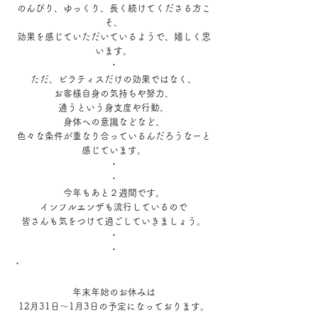
のんびり、ゆっくり、長く続けてくださる方こ
そ、
効果を感じていただいているようで、嬉しく思
います。
・
ただ、ピラティスだけの効果ではなく、
お客様自身の気持ちや努力、
通うという身支度や行動、
身体への意識などなど、
色々な条件が重なり合っているんだろうなーと
感じています。
・
・
今年もあと２週間です。
インフルエンザも流行しているので
皆さんも気をつけて過ごしていきましょう。
・
・
・
年末年始のお休みは
12月31日〜1月3日の予定になっております。