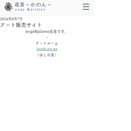
花音～かのん～
yoga ＆pilates
2024年8月7日
アート販売サイト
yoga&pilates花音です。
・
アートルーム
hoshi.no.ne
（ほしの音）