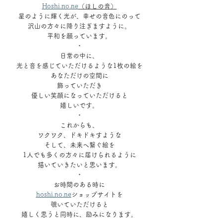
Hoshi.no.ne
（ほしの音）
星のように輝く光が、幸せの音色にのって
沢山の方々に降り注ぎますように。
平和を願っています。
・
日常の中に、
光と音を感じていただけるような1枚の絵を
あなただけの空間に
飾っていただき
優しい笑顔になっていただけると
嬉しいです。
・
これからも、
ワクワク、ドキドキすような
そして、未来へ繋ぐ絵を
1人でも多くの方々に届けられるように
描いていきたいと思います。
・
お時間のある時に
hoshi.no
.ne
ショップサイトを
覗いていただけると
嬉しく思うと同時に、励みになります。