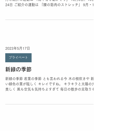
9月5日・26日 公民館健康ヨガ教室 60代〜80代の生徒様 9
月ご紹介の運動は 「肩甲骨を動かそう」 10月3日、10日、
24日 ご紹介の運動は 「腰の筋肉のストレッチ」 9月・10
月は 寝ながら出来る 運動とストレッチを ご紹介させてい
ただきました。 ぜひ、やってみましょう！ これから
も、健康のサポートができるように 努力いたします。 奈良
屋公民館 第1，2，4の金曜日 10時40分～ お問い合わせ
は、奈良屋公民館にて お尋ねください。
2023年5月17日
プライベート
新緑の季節
新緑の季節 若葉の季節 とも言われる今 木の根吹きや 新し
い緑色の葉が眩しく キレイですね。 キラキラと太陽の光が
美しく 風も空気も気持ちよすぎて 毎日の散歩の足取りも
軽やかになります。 朝日が昇る景色も最高です。 ついつい
朝夕の散歩では 歩き過ぎてしまい...