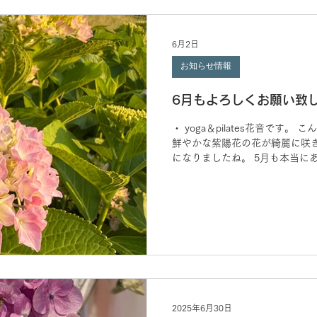
6月2日
お知らせ情報
6月もよろしくお願い致
・ yoga＆pilates花音です。
鮮やかな紫陽花の花が綺麗に咲き
になりましたね。 5月も本当に
心地よい時間を共有できたことに
に入りいよいよ本格的な梅雨が始
が1日もない月でもあります。 
なったり、 どんよりとした曇り
りしやすい時期です。 ・ この
経の乱れに直結し、 体に重だる
・ 「なんとなく体がシャキッと
じることがあるのではないでしょ
やピラティスで深い呼吸を行い、
ょう。 ・ 自律神経のバランスを
2025年6月30日