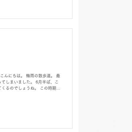
して緩めるだけ。 それだけでも、
 ・ 忙しい毎日だからこそ、 自
作ってあげることも大切ですね。
 心地よい空間をご用意していま
もらいながら、 一緒にヨガやピラ
♀️ ・ 7月のレッスンご予約受付中
ュに、 ぜひ心地よい時間を過ごし
様のお越しを心よりお待ちしており
 皆様こんにちは。 梅雨の散歩道。 最
てしまいました。 6月半ば、こ
くるのでしょうね。 この時期特
うちの熱中症には要注意です。 外
室内で、ピラティス（ヨガ）で心
ょう。 今週も心地よい汗を一緒
くお願い致します。 ただいま6月
休み 9日(火)、20日(土)、22日
ます。 皆様にお会いできるのを楽
ます。