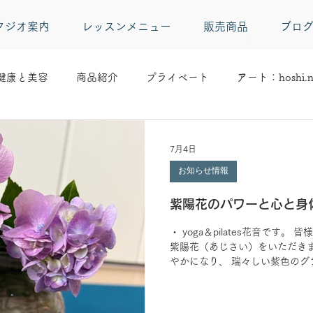
タジオ案内
レッスンメニュー
販売商品
ブロ
健康と美容
商品紹介
プライベート
アート：hoshi.n
7月4日
お知らせ情報
紫陽花のパワーと心と身
・ yoga＆pilates花音です。
紫陽花（あじさい）をいただきま
やかになり、 瑞々しい紫色のグ
・ ジメジメ、ムシムシしがちな
いな…」と感じていませんか？ 
無理に動かなくても大丈夫です。