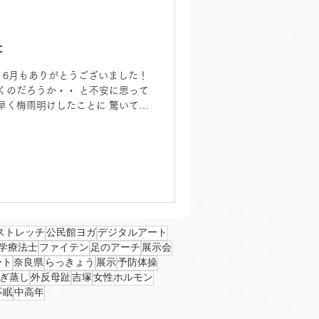
きますよ。 ・ 雨の季節も、紫陽
ご自身の心と体を労わる時間を大
た
す。 ・ 6月もありがとうございました！
くのだろうか・・ と不安に思って
早く梅雨明けしたことに 驚いてい
紫陽花が...
ストレッチ
公民館ヨガ
デジタルアート
学療法士
ファイテン
足のアーチ
展示会
ート
奈良県
らっきょう
展示
予防体操
ぎ蒸し
外反母趾
吉塚
女性ホルモン
不眠
中高年