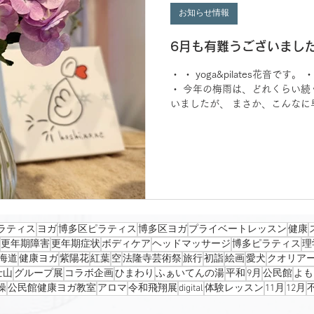
リとリフレッシュさせることがで
お知らせ情報
花のようにしっとりと美しく、 
切にしていきましょ
6月も有難うございまし
・ ・ yoga&pilates花音で
・ 今年の梅雨は、どれくらい続
いましたが、 まさか、こんなに
ます。 ・ ・ お客様にいただいた
ラティス
ヨガ
博多区ピラティス
博多区ヨガ
プライベートレッスン
健康
更年期障害
更年期症状
ボディケア
ヘッドマッサージ
博多ピラティス
理
海道
健康ヨガ
紫陽花
紅葉
空
法隆寺芸術祭
旅行
初詣
絵画
愛犬
クオリア
士山
グループ展
コラボ企画
ひまわり
ふぁいてんの湯
平和
9月
公民館
よも
操
公民館健康ヨガ教室
アロマ
令和飛翔展
digital
体験レッスン
11月
12月