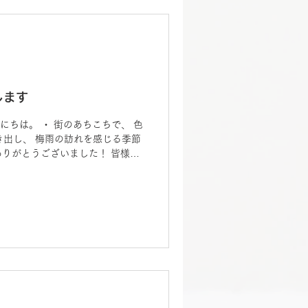
します
 こんにちは。 ・ 街のあちこちで、 色
出し、 梅雨の訪れを感じる季節
ありがとうございました！ 皆様と
 心から感謝いたします。 ・ 6月
まります。 今月は祝日（祭日）
・ 雨が続いて外に出るのが億劫に
空に 気分までスッキリしなかった
時期の気圧や湿度の変化は 自律神
さを引き起こしやすくなります。
しない」 「疲れが取れない」と感
うか？ ・ そんな時こそ、 ヨガ
 背骨を優しく動かしてあげまし
整え、 心と体を内側から スッキ