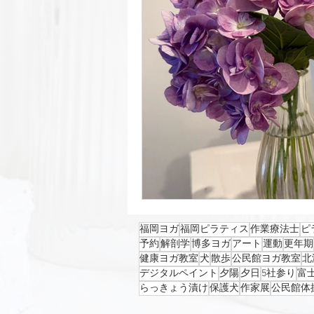
福岡ヨガ
福岡ピラティス
作業療法士
ピ
予約
解剖学
博多ヨガ
アート
運動
更年期
健康ヨガ教室
犬
散歩
公民館ヨガ教室
北
デジタルペイント
夕陽
夕日
5社参り
富
らっきょう漬け
保護犬
作家展
公民館体