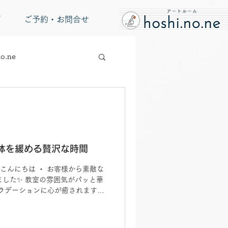
グ
ご予約・お問合せ
o.ne
体を緩める贅沢な時間
 皆様こんにちは ・ お客様から素敵な
した✨ 教室の雰囲気がパッと華
ラデーションに心が癒されます。
梅雨の季節。 「なんだか体がだる
・ 不調が出やすいこの時期は、
 横になって、ゆっくり深く呼吸