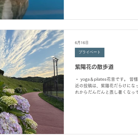
をしたり、 心地よく身体を伸ば
驚くほど体が回復していきます。
分のためにそんな贅沢な時間を
・ 教室内は、いつでも爽やかで
す。 ・ 美しいお花にパワーを
ティスで心と体を整えましょう🧘‍
です 蒸し暑い毎日のリフレッシ
6月16日
にいらしてくださいね。 ・ 皆
プライベート
ます。
紫陽花の散歩道
・ yoga＆pilates花音です。
近の投稿は、紫陽花だらけになっ
れからだんだんと蒸し暑くなって
有のジメジメ感や、 気づかない
の暑さやジメジメに疲れたら、 
と体をすっきりとリセットしまし
に流しましょう！ 引き続き宜し
のご予約を受付中です。 ⚫︎6月のお
(月) 引き続き宜しくお願い致し
しみに、 ご予約をお待ちしてい