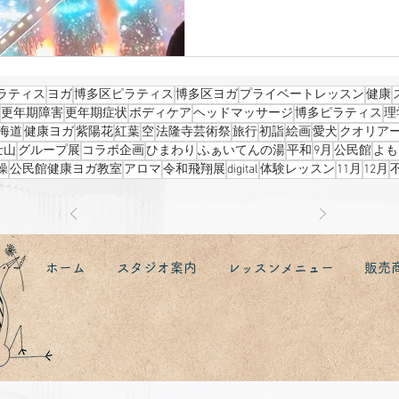
トは umbrella 光と影そし
敵で 歩いている時間を 楽しま
ずっと好きな ミーとスナフキン
の紅葉の時期にも 行きたいも
かって山手線に乗っていたところ
ラティス
ヨガ
博多区ピラティス
博多区ヨガ
プライベートレッスン
健康
が届き そのまま東京駅へ!! 飛
更年期障害
更年期症状
ボディケア
ヘッドマッサージ
博多ピラティス
理
線に帰ってくることが できまし
海道
健康ヨガ
紫陽花
紅葉
空
法隆寺芸術祭
旅行
初詣
絵画
愛犬
クオリア
す。
士山
グループ展
コラボ企画
ひまわり
ふぁいてんの湯
平和
9月
公民館
よも
操
公民館健康ヨガ教室
アロマ
令和飛翔展
digital
体験レッスン
11月
12月
ホーム
スタジオ案内
レッスンメニュー
販売