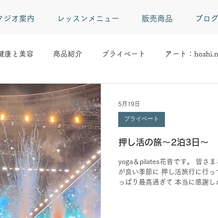
タジオ案内
レッスンメニュー
販売商品
ブロ
健康と美容
商品紹介
プライベート
アート：hoshi.n
5月19日
プライベート
押し活の旅～2泊3日～
yoga＆pilates花音です。 皆さ
が良い季節に 押し活旅行に行ってき
っぱり最高過ぎて 本当に感謝し
した。 ・ 2日は ムーミンバレー
いた場所です。 季節の良い時期
びりゆっくり過ごせました。 素