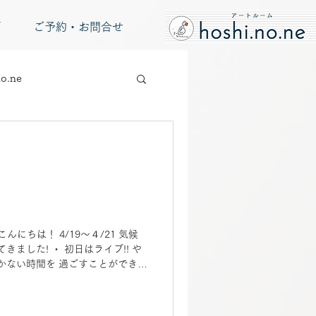
グ
ご予約・お問合せ
o.ne
まこんにちは！ 4/19～４/21 気候
ました! ・ 初日はライブ!! や
かない時間を 過ごすことができま
パーク!! ずっと行きたいと思って
だったので 朝から夕方まで のん
敵な空間が沢山です。 今のイベン