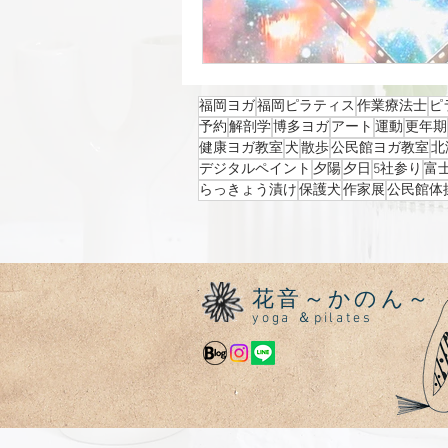
福岡ヨガ
福岡ピラティス
作業療法士
ピ
予約
解剖学
博多ヨガ
アート
運動
更年期
健康ヨガ教室
犬
散歩
公民館ヨガ教室
北
デジタルペイント
夕陽
夕日
5社参り
富
らっきょう漬け
保護犬
作家展
公民館体
花音～かのん～
yoga ＆pilates