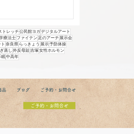
て色鮮やかな傘の バランスが絶妙に素
せてくれましたよ。 子供の頃から
。 私の心の支えです。 次は、秋
のです。 最終日は 浅草に向
 飛行機のシステム障害のメール
ストレッチ
公民館ヨガ
デジタルアート
行機は欠航になったので 無事に新幹
学療法士
ファイテン
足のアーチ
展示会
た。 浅草！次こそは 行きたいで
ート
奈良県
らっきょう
展示
予防体操
ぎ蒸し
外反母趾
吉塚
女性ホルモン
不眠
中高年
商品
ブログ
ご予約・お問合せ
ご予約・お問合せ