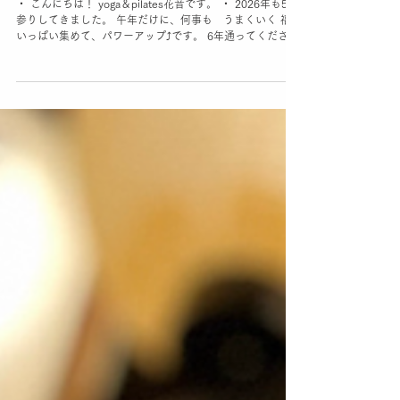
5社参り
・ こんにちは！ yoga＆pilates花音です。 ・ 2026年も5社
参りしてきました。 午年だけに、何事も うまくいく 福を
いっぱい集めて、パワーアップ⤴️です。 6年通ってくださっ
ている30代のお客様より 時間と健康は人から借りれない
と名言をいただきました。 なるほどなーとメモりました。
パワーアップするだけでなく 今年は、時間をうまくコント
ロールして時間を大切に使える 女を目指します！ 予約フォ
ームより、空き状況を ご確認の上、ご予約・ご連絡待ちし
ています。