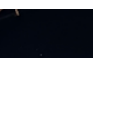
1月3日は 毎年、宇美八幡宮の 三日恵比須祭へ 今年も行っ
てきましたよ。 ・ 参拝後は 楽しみにししている えびすみ
くじ!! ・ 「招福俵一豆」を いただきました! 五穀豊穣を象
徴する 縁起物で 「福をかき集め」 「鷲づかむ」 など言わ
れるそうです！ ・ 今年も無事に...