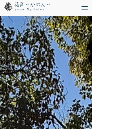
花音～かのん～
yoga ＆pilates