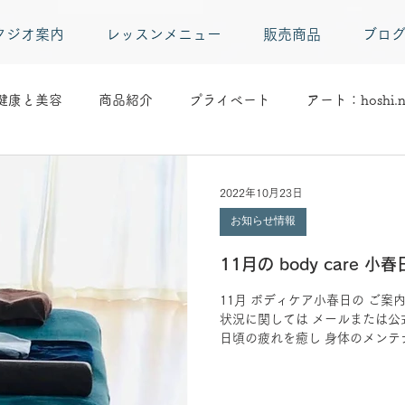
タジオ案内
レッスンメニュー
販売商品
ブロ
健康と美容
商品紹介
プライベート
アート：hoshi.n
2022年10月23日
お知らせ情報
11月の body care 
11月 ボディケア小春日の ご案内で
状況に関しては メールまたは公
日頃の疲れを癒し 身体のメンテ
yoga＆pilaties花音教室にて 月