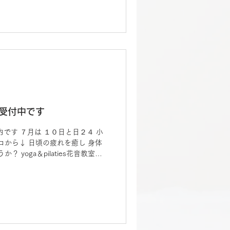
春日受付中です
内です ７月は １０日と日２４ 小
ロから↓ 日頃の疲れを癒し 身体
 yoga＆pilaties花音教室に
ア 小春日 様による...