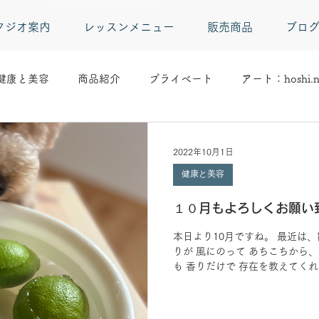
タジオ案内
レッスンメニュー
販売商品
ブロ
健康と美容
商品紹介
プライベート
アート：hoshi.n
2022年10月1日
健康と美容
１０月もよろしくお願い
本日より10月ですね。 最近は
りが 風にのって あちこちから
も 香りだけで 存在を教えてくれ
日、お客様より 無農薬のレモン
モンシロップの準備へ!!...