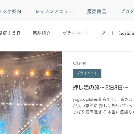
タジオ案内
レッスンメニュー
販売商品
ブロ
健康と美容
商品紹介
プライベート
アート：hoshi.n
5月19日
プライベート
押し活の旅～2泊3日～
yoga＆pilates花音です。 皆さ
が良い季節に 押し活旅行に行ってき
っぱり最高過ぎて 本当に感謝し
した。 ・ 2日は ムーミンバレー
いた場所です。 季節の良い時期
びりゆっくり過ごせました。 素