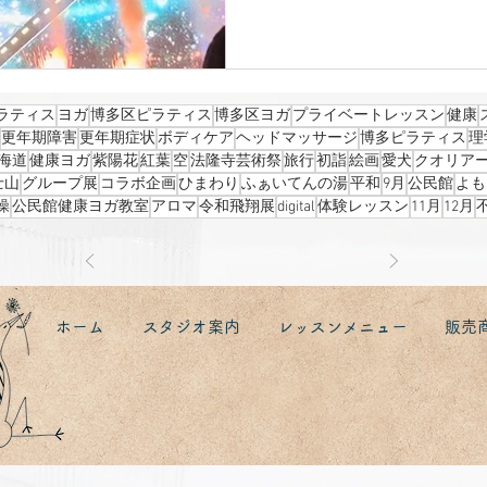
トは umbrella 光と影そし
敵で 歩いている時間を 楽しま
ずっと好きな ミーとスナフキン
の紅葉の時期にも 行きたいも
かって山手線に乗っていたところ
ラティス
ヨガ
博多区ピラティス
博多区ヨガ
プライベートレッスン
健康
が届き そのまま東京駅へ!! 飛
更年期障害
更年期症状
ボディケア
ヘッドマッサージ
博多ピラティス
理
線に帰ってくることが できまし
海道
健康ヨガ
紫陽花
紅葉
空
法隆寺芸術祭
旅行
初詣
絵画
愛犬
クオリア
す。
士山
グループ展
コラボ企画
ひまわり
ふぁいてんの湯
平和
9月
公民館
よも
操
公民館健康ヨガ教室
アロマ
令和飛翔展
digital
体験レッスン
11月
12月
ホーム
スタジオ案内
レッスンメニュー
販売