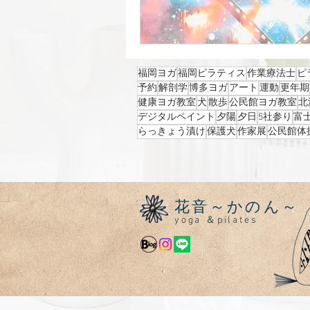
福岡ヨガ
福岡ピラティス
作業療法士
ピ
予約
解剖学
博多ヨガ
アート
運動
更年期
健康ヨガ教室
犬
散歩
公民館ヨガ教室
北
デジタルペイント
夕陽
夕日
5社参り
富
らっきょう漬け
保護犬
作家展
公民館体
花音～かのん～
yoga ＆pilates