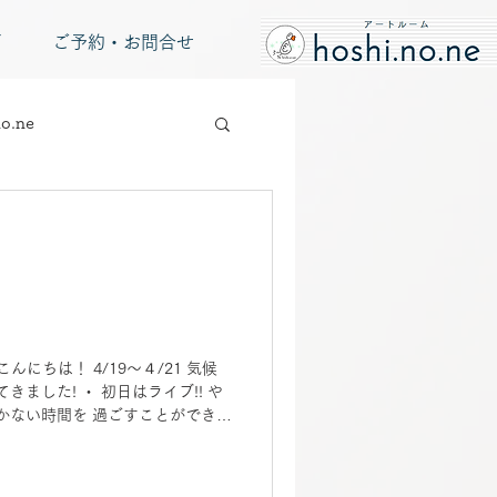
グ
ご予約・お問合せ
o.ne
まこんにちは！ 4/19～４/21 気候
ました! ・ 初日はライブ!! や
かない時間を 過ごすことができま
パーク!! ずっと行きたいと思って
だったので 朝から夕方まで のん
敵な空間が沢山です。 今のイベン