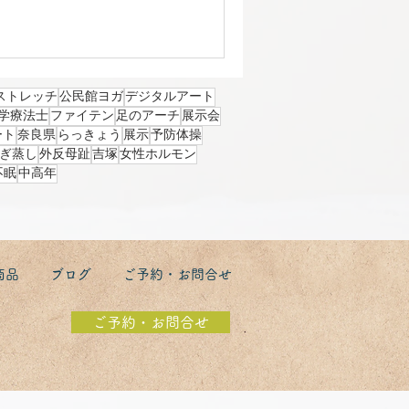
て色鮮やかな傘の バランスが絶妙に素
せてくれましたよ。 子供の頃から
。 私の心の支えです。 次は、秋
のです。 最終日は 浅草に向
 飛行機のシステム障害のメール
ストレッチ
公民館ヨガ
デジタルアート
行機は欠航になったので 無事に新幹
学療法士
ファイテン
足のアーチ
展示会
た。 浅草！次こそは 行きたいで
ート
奈良県
らっきょう
展示
予防体操
ぎ蒸し
外反母趾
吉塚
女性ホルモン
不眠
中高年
商品
ブログ
ご予約・お問合せ
ご予約・お問合せ