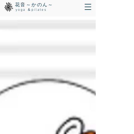
花音～かのん～
yoga ＆pilates