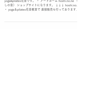
アート販売サイト
yoga&pilates花音です。 ・ アートルーム hoshi.no.ne （ほ
しの音） ショップサイトになります。 ↓↓↓ hoshi.no.ne
・ yoga＆pilates花音教室で 直接販売も行っております。
・ ・ 3月にアート販売を始め 徐々に...