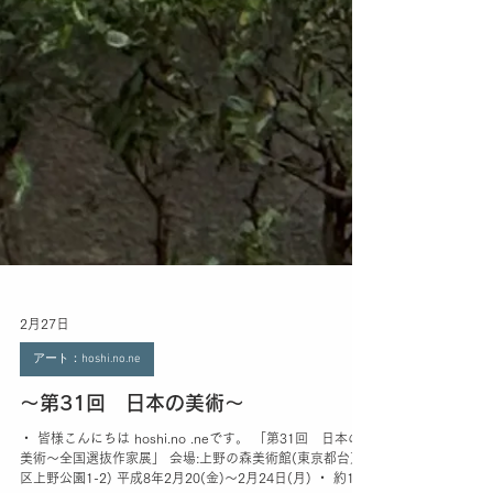
2月27日
アート：hoshi.no.ne
～第31回 日本の美術～
・ 皆様こんにちは hoshi.no .neです。 「第31回 日本の