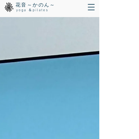
花音～かのん～
yoga ＆pilates