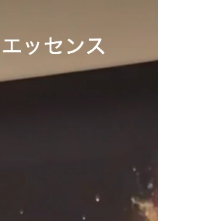
は、本業が忙しくなかなか絵を描く事が減ってしまいまし
た。 ・ 私の本業は ヨガ・ピラティスインストラクターで
す。 元作業療法士として病院で働いていた時代もあり ずっ
と健康に携わる仕事をしています。 ・ 絵は、仕事で健康プ
リントを作成する際に 書いたり たまに、現実逃避で描いて
みたり。 ・ 改めて過去の作品を見ていたら 犬好きおばさ
んなので 無意識に犬を良く描いていたようです。 ・ 無意
識に、ただただ好きなように描いていただけ。 ・ 今年は、
絵を描けるのか？ 自分が、描きたいと思えるようになるの
か？ ・ とりあえず、ランニングしながら、 本腰を入れて
色々考えてみます。 ・ 今年も、すでに展示会参加が控えて
いますので 挑戦だと思って楽しみます！ より多くの方々に
私の作品を見ていぢけますように🍀 私の想いが届きます