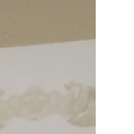
た。 ⁡ ✈️「令和飛翔展」✈️ ⁡ ⚫︎東京・羽田空港:TIAT SKY
HALL (羽田空港第3ターミナル4F) 会期:2025年10月14日
(火)〜10月16日(木) 時間:10:00~18:00 ⁡ ⚫︎名古屋・中部国
際空港:Centrair Hall (中部国際空港内) 会期:2025年10月21
日(火)〜10月23日(木) 時間:10:00~17:00 ⁡ ⁡ 展示会場は、日
本の空の玄関口である 国際空港内のイベントホールにて開
催されました。 ⁡ さらに、オリジナルのトートバッグや 特
製カタログのチャリティー販売もされました。 ⁡ 残念なが
ら、私は会場に行けなかったのですが お写真やバック、カ
タログを送って頂き とても嬉しくなりました。 ⁡ サポート
していただいたクオリアートの担当者の方には、 大変感謝
しております。 ⁡ 貴重な経験をありがとうございました。 ⁡
大変遅れましたが、今年1年のご報告として投稿致します。
⁡ hoshi_no_ne ( hoshi_no_ne ) オ