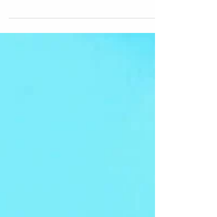
美術〜全国選抜作家展」 会場:上野の森美術館(東京都台東
区上野公園1-2) 平成8年2月20(金)〜2月24日(月) ・ 約1年
10ヶ月前に担当者の方よりお声かけ頂き このような素敵な
作家展に参加できた事に 感謝致します。 足を運んでくださ
った皆様、 お話させていただいたご来場者様・作家様 本当
にありがとうございました。 ・ 私自身は、23日(日)に会場
へ足を運ぶ事ができました。 スケジュール上、1時間程し
か滞在できませんでしたが 320点の作品は、1つ1つ素晴ら
しく とても刺激的な時間を過ごせました。 審査委員の片岡
鶴太郎さまも、ご来場いただいたそうです。 お会いしたか
ったです。 ・ 開催終了後に クオリアート様より
@qualiart_jp （Instagram） 上野の森美術館で開催された
「日本の美術」の会場の写真を沢山送っていただき 感謝致
します。 来場者:延べ8,191名様 会場内で販売されていたポ
ストカードは、 2,439枚の売り上げを記録し、...